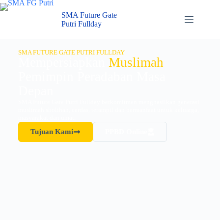
SMA Future Gate
Putri Fullday
SMA FUTURE GATE PUTRI FULLDAY
Mempersiapkan
Muslimah
Pemimpin Peradaban Masa
Depan
SMA Future Gate Putri Fullday berkomitmen menghasilkan generasi
muslimah sholihah, cerdas, terampil dan bermanfaat untuk keluarga,
masyarakat dan umat.
Tujuan Kami
PPBD Online